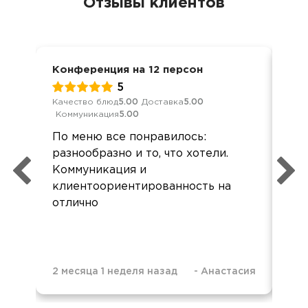
Отзывы клиентов
Конференция на 12 персон
Дос
5
Качество блюд
5.00
Доставка
5.00
Кач
Коммуникация
5.00
Ком
По меню все понравилось:
Хор
разнообразно и то, что хотели.
все
Коммуникация и
Зак
клиентоориентированность на
кар
отлично
при
2 месяца 1 неделя назад
-
Анастасия
9 м