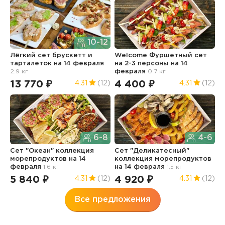
10-12
Лёгкий сет брускетт и
Welcome Фуршетный сет
С
тарталеток
на 14 февраля
на 2-3 персоны
на 14
к
2.9 кг
февраля
0.7 кг
н
13 770 ₽
4 400 ₽
6
4.31
(12)
4.31
(12)
6-8
4-6
Сет "Океан" коллекция
Сет "Деликатесный"
М
морепродуктов
на 14
коллекция морепродуктов
н
февраля
1.6 кг
на 14 февраля
1.5 кг
5
5 840 ₽
4 920 ₽
4.31
(12)
4.31
(12)
Все предложения