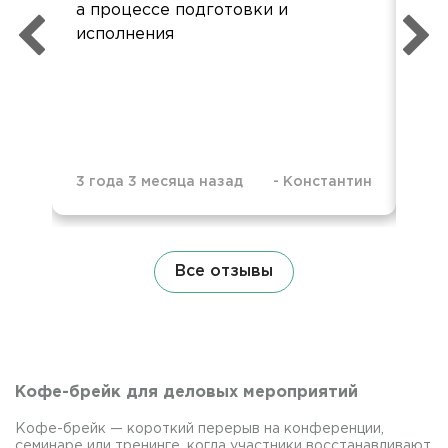
а процессе подготовки и
хор
исполнения
зар
ост
св
до
3 года 3 месяца назад
-
Константин
3 г
Все отзывы
Кофе-брейк для деловых мероприятий
Кофе-брейк — короткий перерыв на конференции,
семинаре или тренинге, когда участники восстанавливают