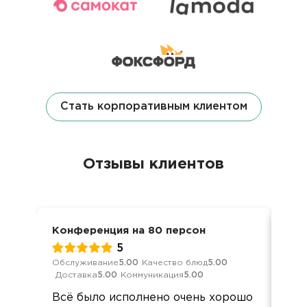
Стать корпоративным клиентом
Отзывы клиентов
Конференция на 80 персон
Кон
5
Обслуживание
5.00
Качество блюд
5.00
Обс
Доставка
5.00
Коммуникация
5.00
Дос
Всё было исполнено очень хорошо
Бол