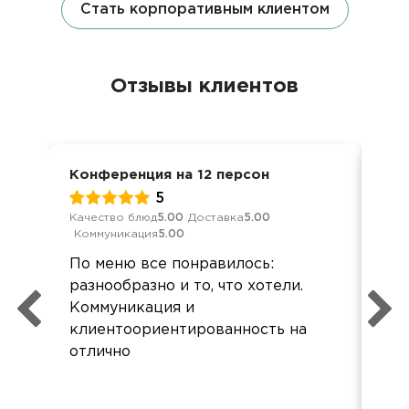
Стать корпоративным клиентом
Отзывы клиентов
Конференция на 12 персон
Дос
5
Качество блюд
5.00
Доставка
5.00
Кач
Коммуникация
5.00
Ком
По меню все понравилось:
Хор
разнообразно и то, что хотели.
все
Коммуникация и
Зак
клиентоориентированность на
кар
отлично
при