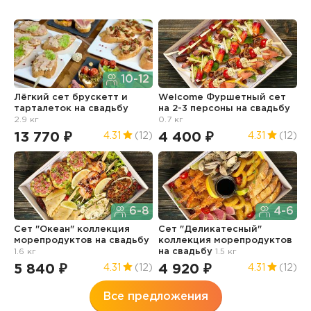
10-12
Лёгкий сет брускетт и
Welcome Фуршетный сет
С
тарталеток
на свадьбу
на 2-3 персоны
на свадьбу
к
2.9 кг
0.7 кг
н
13 770 ₽
4 400 ₽
6
4.31
(12)
4.31
(12)
6-8
4-6
Сет "Океан" коллекция
Сет "Деликатесный"
М
морепродуктов
на свадьбу
коллекция морепродуктов
н
1.6 кг
на свадьбу
1.5 кг
5
5 840 ₽
4 920 ₽
4.31
(12)
4.31
(12)
Все предложения