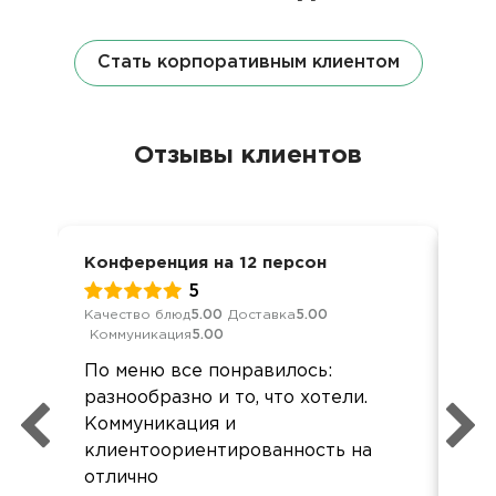
Стать корпоративным клиентом
Отзывы клиентов
Конференция на 12 персон
Дос
5
Качество блюд
5.00
Доставка
5.00
Кач
Коммуникация
5.00
Ком
По меню все понравилось:
Хор
разнообразно и то, что хотели.
все
Коммуникация и
Зак
клиентоориентированность на
кар
отлично
при