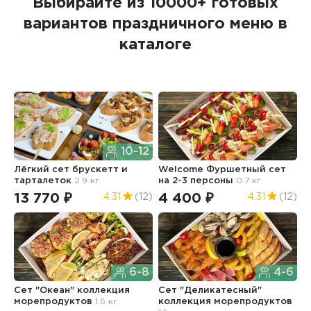
Выбирайте из 10000+ готовых
вариантов праздничного меню в
каталоге
10-12
Лёгкий сет брускетт и
Welcome Фуршетный сет
С
тарталеток
2.9 кг
на 2-3 персоны
0.7 кг
к
2
13 770 ₽
4 400 ₽
4.31
(12)
4.31
(12)
6
6-8
4-6
Сет "Океан" коллекция
Сет "Деликатесный"
морепродуктов
1.6 кг
коллекция морепродуктов
М