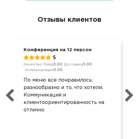
Отзывы клиентов
Конференция на 12 персон
Дос
5
Качество блюд
5.00
Доставка
5.00
Кач
Коммуникация
5.00
Ком
По меню все понравилось:
Хор
разнообразно и то, что хотели.
все
Коммуникация и
Зак
клиентоориентированность на
кар
отлично
при