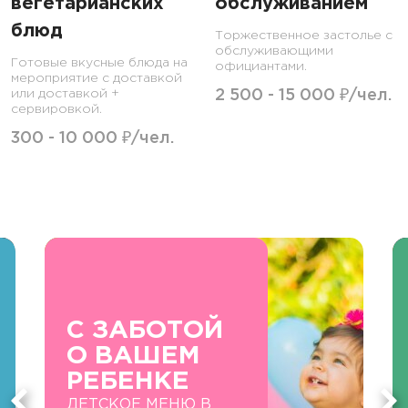
вегетарианских
обслуживанием
блюд
Торжественное застолье с
обслуживающими
Готовые вкусные блюда на
официантами.
мероприятие с доставкой
или доставкой +
2 500 - 15 000 ₽/чел.
сервировкой.
300 - 10 000 ₽/чел.
С ЗАБОТОЙ
О ВАШЕМ
РЕБЕНКЕ
ДЕТСКОЕ МЕНЮ В