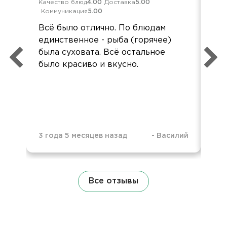
Качество блюд
4.00
Доставка
5.00
Кач
Коммуникация
5.00
Ком
Всё было отлично. По блюдам
Спа
единственное - рыба (горячее)
вку
была суховата. Всё остальное
по
было красиво и вкусно.
3 г
3 года 5 месяцев назад
-
Василий
Все отзывы