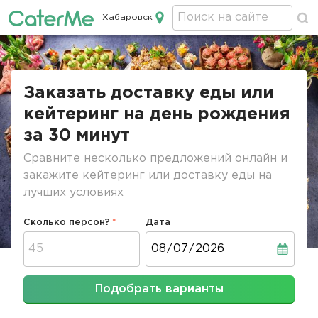
Хабаровск
Кейтеринг в Хабаровске
Строка
навигации
Заказать доставку еды или
кейтеринг на день рождения
за 30 минут
Сравните несколько предложений онлайн и
закажите кейтеринг или доставку еды на
лучших условиях
Сколько персон?
Дата
Дата
Подобрать варианты