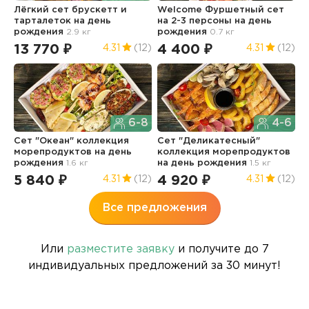
Лёгкий сет брускетт и
Welcome Фуршетный сет
С
тарталеток
на день
на 2-3 персоны
на день
к
рождения
2.9 кг
рождения
0.7 кг
н
13 770 ₽
4 400 ₽
6
4.31
(12)
4.31
(12)
6-8
4-6
Сет "Океан" коллекция
Сет "Деликатесный"
М
морепродуктов
на день
коллекция морепродуктов
н
рождения
1.6 кг
на день рождения
1.5 кг
5
5 840 ₽
4 920 ₽
4.31
(12)
4.31
(12)
Все предложения
Или
разместите заявку
и получите до 7
индивидуальных предложений за 30 минут!