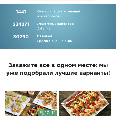
1441
Кейтеринговых
компаний
и ресторанов
234271
Счастливых
клиентов
CaterMe
30290
Отзывов
Средняя оценка
4.85
Закажите все в одном месте: мы
уже подобрали лучшие варианты!
10-12