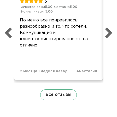
5
Качество блюд
5.00
Доставка
5.00
Кач
Коммуникация
5.00
Ком
По меню все понравилось:
Хор
разнообразно и то, что хотели.
все
Коммуникация и
Зак
клиентоориентированность на
кар
отлично
при
2 месяца 1 неделя назад
-
Анастасия
9 м
Все отзывы