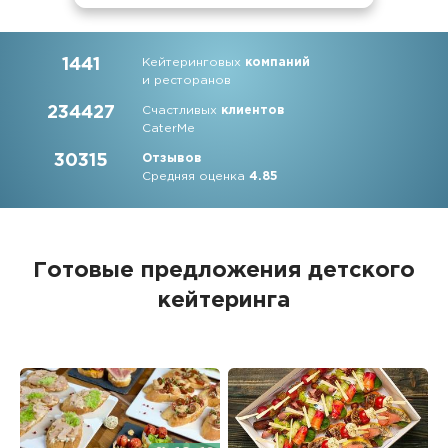
1441
Кейтеринговых
компаний
и ресторанов
234427
Счастливых
клиентов
CaterMe
30315
Отзывов
Средняя оценка
4.85
Готовые предложения детского
кейтеринга