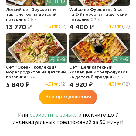
10-12
Лёгкий сет брускетт и
Welcome Фуршетный сет
С
тарталеток
на детский
на 2-3 персоны
на детский
к
праздник
2.9 кг
праздник
0.7 кг
н
13 770 ₽
4 400 ₽
6
4.31
(12)
4.31
(12)
6-8
4-6
Сет "Океан" коллекция
Сет "Деликатесный"
М
морепродуктов
на детский
коллекция морепродуктов
н
праздник
1.6 кг
на детский праздник
1.5 кг
5
5 840 ₽
4 920 ₽
4.31
(12)
4.31
(12)
Все предложения
Или
разместите заявку
и получите до 7
индивидуальных предложений за 30 минут!