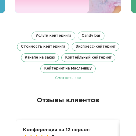
Услуги кейтеринга
Candy bar
Стоимость кейтеринга
Экспресс-кейтеринг
Канапе на заказ
Коктейльный кейтеринг
Кейтеринг на Масленицу
Смотреть все
Отзывы клиентов
Конференция на 12 персон
Дос