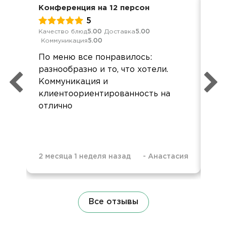
Конференция на 12 персон
Дос
5
Качество блюд
5.00
Доставка
5.00
Кач
Коммуникация
5.00
Ком
По меню все понравилось:
Хор
разнообразно и то, что хотели.
все
Коммуникация и
Зак
клиентоориентированность на
кар
отлично
при
2 месяца 1 неделя назад
-
Анастасия
9 м
Все отзывы