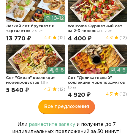
10-12
Лёгкий сет брускетт и
Welcome Фуршетный сет
С
тарталеток
2.9 кг
на 2-3 персоны
0.7 кг
к
2
13 770 ₽
4 400 ₽
4.31
(12)
4.31
(12)
6
6-8
4-6
Сет "Океан" коллекция
Сет "Деликатесный"
морепродуктов
1.6 кг
коллекция морепродуктов
М
1.5 кг
2
5 840 ₽
4.31
(12)
4 920 ₽
5
4.31
(12)
Все предложения
Или
разместите заявку
и получите до 7
индивидуальных предложений за 30 минут!