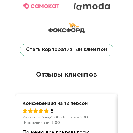
Стать корпоративным клиентом
Отзывы клиентов
Конференция на 12 персон
Дос
5
Качество блюд
5.00
Доставка
5.00
Кач
Коммуникация
5.00
Ком
По меню все понравилось:
Хор