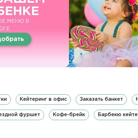
БЕНКЕ
ОЕ МЕНЮ В
ОГЕ
обрать
тки
Кейтеринг в офис
Заказать банкет
ездной фуршет
Кофе-брейк
Барбекю кейте