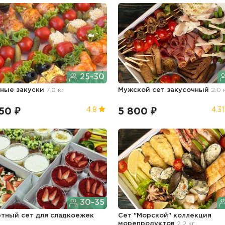
25-30
ные закуски
7.0 кг
Мужской сет закусочный
2.0 
50 ₽
5 800 ₽
4.8
4.31
30-35
тный сет для сладкоежек
Сет "Морской" коллекция
морепродуктов
2.2 кг