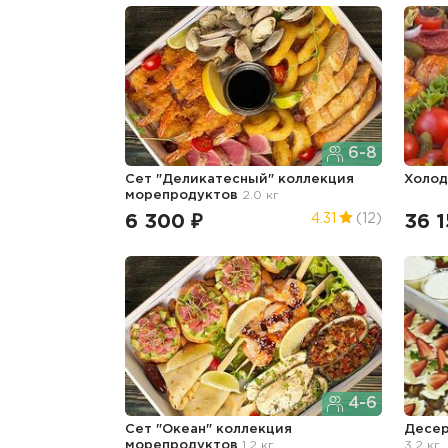
6-8
Сет "Деликатесный" коллекция
Холод
морепродуктов
2.0 кг
6 300 ₽
36 1
4.31
(12)
4-6
Сет "Океан" коллекция
Десер
морепродуктов
1.2 кг
3.2 кг