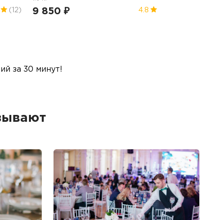
9 850 ₽
(12)
4.8
й за 30 минут!
зывают