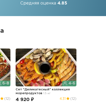
Средняя оценка
4.85
а
6-8
4-6
Сет "Деликатесный" коллекция
морепродуктов
1.5 кг
4 920 ₽
(12)
4.31
(12)