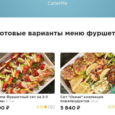
CaterMe
Готовые варианты меню фуршет
me Фуршетный сет на 2-3
Сет "Океан" коллекция
оны
0.7 кг
морепродуктов
1.6 кг
00 ₽
5 840 ₽
4.31
(12)
4.31