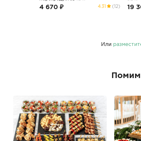
4 670 ₽
19 3
4.31
(12)
Или
разместит
Помим