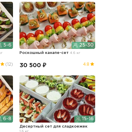
5-6
25-30
кг
Роскошный канапе-сет
4.6 кг
30 500 ₽
(12)
4.8
6-8
15-16
Десертный сет для сладкоежек
1.6 кг