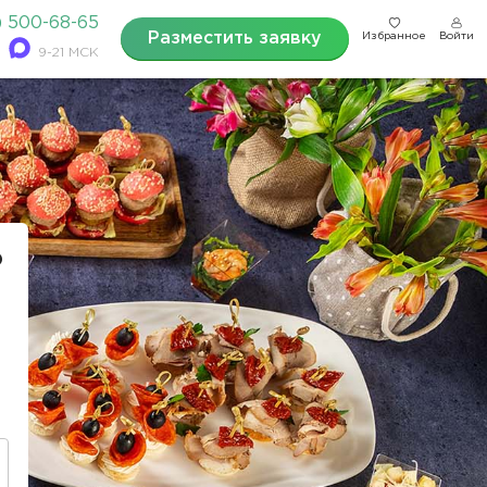
) 500-68-65
Разместить заявку
Избранное
Войти
9-21 МСК
о
!