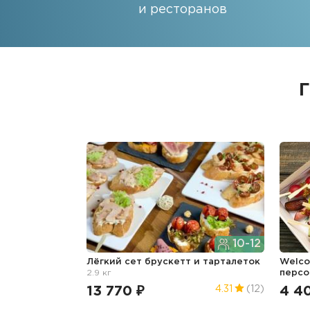
и ресторанов
10-12
Лёгкий сет брускетт и тарталеток
Welco
2.9 кг
перс
13 770 ₽
4 4
4.31
(12)