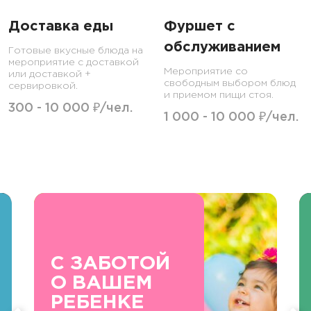
Доставка еды
Фуршет с
обслуживанием
Готовые вкусные блюда на
мероприятие с доставкой
Мероприятие со
или доставкой +
свободным выбором блюд
сервировкой.
и приемом пищи стоя.
300 - 10 000 ₽/чел.
1 000 - 10 000 ₽/чел.
С ЗАБОТОЙ
О ВАШЕМ
РЕБЕНКЕ