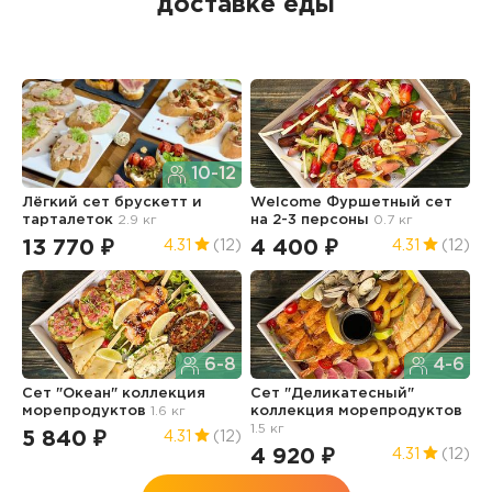
доставке еды
10-12
Лёгкий сет брускетт и
Welcome Фуршетный сет
С
тарталеток
2.9 кг
на 2-3 персоны
0.7 кг
к
2
13 770 ₽
4 400 ₽
4.31
(12)
4.31
(12)
6
6-8
4-6
Сет "Океан" коллекция
Сет "Деликатесный"
морепродуктов
1.6 кг
коллекция морепродуктов
М
1.5 кг
2
5 840 ₽
4.31
(12)
4 920 ₽
5
4.31
(12)