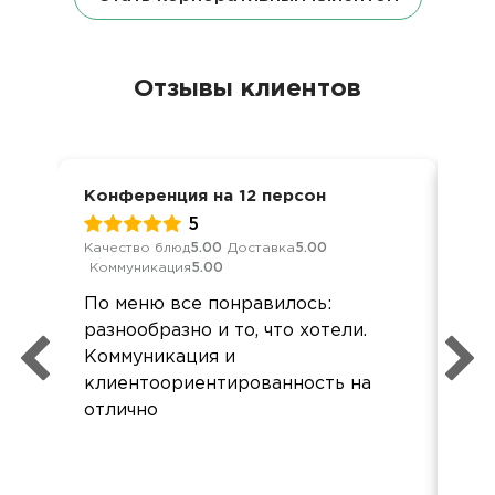
Отзывы клиентов
Конференция на 12 персон
Дос
5
Качество блюд
5.00
Доставка
5.00
Кач
Коммуникация
5.00
Ком
По меню все понравилось:
Хор
разнообразно и то, что хотели.
все
Коммуникация и
Зак
клиентоориентированность на
кар
отлично
при