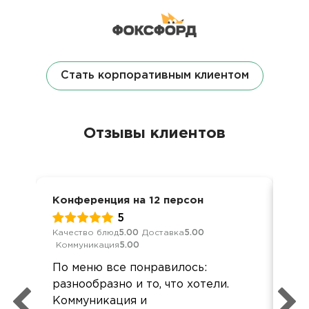
Стать корпоративным клиентом
Отзывы клиентов
Конференция на 12 персон
Дос
5
Качество блюд
5.00
Доставка
5.00
Кач
Коммуникация
5.00
Ком
По меню все понравилось:
Хор
разнообразно и то, что хотели.
все
Коммуникация и
Зак