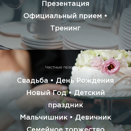
Презентация
Официальный прием •
Тренинг
Частные праздники:
Свадьба • День Рождения
Новый Год • Детский
праздник
Мальчишник • Девичник
Семейное торжество