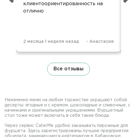
клиентоориентированность на
кар
отлично
при
2 месяца 1 неделя назад
-
Анастасия
9 м
Все отзывы
Неизменно меню на любом торжестве украшают собой
десерты: ягодные и с кремом, шоколадные и сливочные, с
начинками и оригинальными украшениями. Фуршетный
стол тоже может включать в себя такие блюда.
Через сервис CaterMe удобно заказывать пирожные для
фуршета. Здесь зарегистрированы лучшие предприятия
общепита, занимающиеся кейтерингом в Хабаровске.