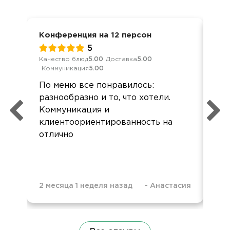
Конференция на 12 персон
Дос
5
Качество блюд
5.00
Доставка
5.00
Кач
Коммуникация
5.00
Ком
По меню все понравилось:
Хор
разнообразно и то, что хотели.
все
Коммуникация и
Зак
клиентоориентированность на
кар
отлично
при
2 месяца 1 неделя назад
-
Анастасия
9 м