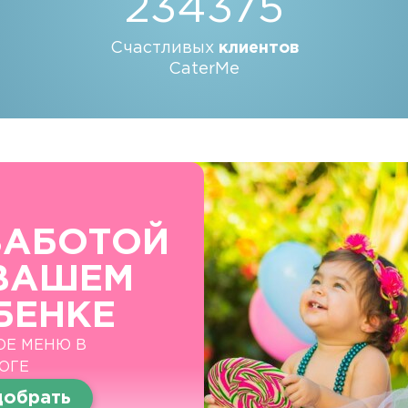
234375
Счастливых
клиентов
CaterMe
ЗАБОТОЙ
ВАШЕМ
БЕНКЕ
ОЕ МЕНЮ В
ОГЕ
обрать