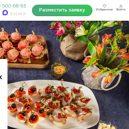
) 500-68-65
Разместить заявку
Избранное
Войти
9-21 МСК
х