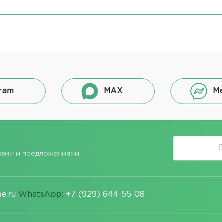
ram
MAX
M
лами и предложениями
e.ru
WhatsApp:
+7 (929) 644-55-08