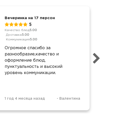
Вечеринка на 17 персон
Корп
5
Качество блюд
5.00
Качес
Доставка
5.00
Дост
Коммуникация
5.00
Комм
Огромное спасибо за
Очен
разнообразие,качество и
дост
оформление блюд,
Одно
пунктуальность и высокий
уровень коммуникации.
1 год 4 месяца назад
-
Валентина
1 год