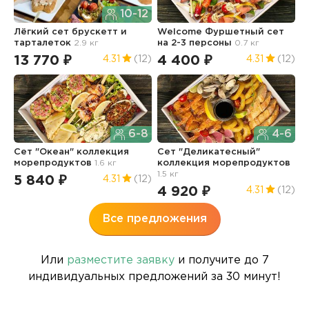
10-12
Лёгкий сет брускетт и
Welcome Фуршетный сет
С
тарталеток
2.9 кг
на 2-3 персоны
0.7 кг
к
2
13 770 ₽
4 400 ₽
4.31
(12)
4.31
(12)
6
6-8
4-6
Сет "Океан" коллекция
Сет "Деликатесный"
морепродуктов
1.6 кг
коллекция морепродуктов
М
1.5 кг
2
5 840 ₽
4.31
(12)
4 920 ₽
5
4.31
(12)
Все предложения
Или
разместите заявку
и получите до 7
индивидуальных предложений за 30 минут!