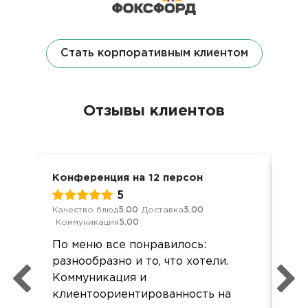
Стать корпоративным клиентом
Отзывы клиентов
Конференция на 12 персон
Дос
5
Качество блюд
5.00
Доставка
5.00
Кач
Коммуникация
5.00
Ком
По меню все понравилось:
Хор
разнообразно и то, что хотели.
все
Коммуникация и
Зак
клиентоориентированность на
кар