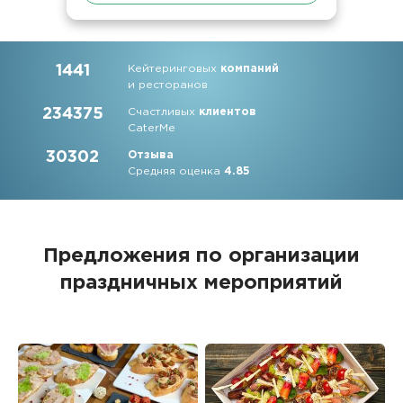
1441
Кейтеринговых
компаний
и ресторанов
234375
Счастливых
клиентов
CaterMe
30302
Отзыва
Средняя оценка
4.85
Предложения по организации
праздничных мероприятий