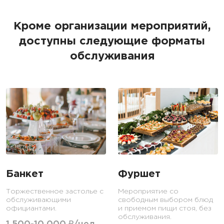
Кроме организации мероприятий,
доступны следующие форматы
обслуживания
Банкет
Фуршет
Торжественное застолье с
Мероприятие со
обслуживающими
свободным выбором блюд
официантами.
и приемом пищи стоя, без
обслуживания.