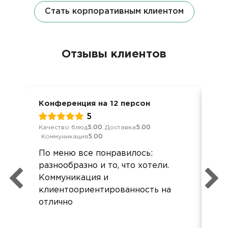
Стать корпоративным клиентом
Отзывы клиентов
Конференция на 12 персон
Дос
5
Качество блюд
5.00
Доставка
5.00
Кач
Коммуникация
5.00
Ком
По меню все понравилось:
Хор
разнообразно и то, что хотели.
все
Коммуникация и
Зак
клиентоориентированность на
кар
отлично
при