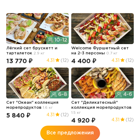
10-12
Лёгкий сет брускетт и
Welcome Фуршетный сет
С
тарталеток
2.9 кг
на 2-3 персоны
0.7 кг
к
2
13 770 ₽
4 400 ₽
4.31
(12)
4.31
(12)
6
6-8
4-6
Сет "Океан" коллекция
Сет "Деликатесный"
морепродуктов
1.6 кг
коллекция морепродуктов
М
1.5 кг
2
5 840 ₽
4.31
(12)
4 920 ₽
5
4.31
(12)
Все предложения