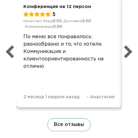
Конференция на 12 персон
Дос
5
Качество блюд
5.00
Доставка
5.00
Кач
Коммуникация
5.00
Ком
По меню все понравилось:
Хор
разнообразно и то, что хотели.
все
Коммуникация и
Зак
клиентоориентированность на
кар
отлично
при
2 месяца 1 неделя назад
-
Анастасия
9 м
Все отзывы