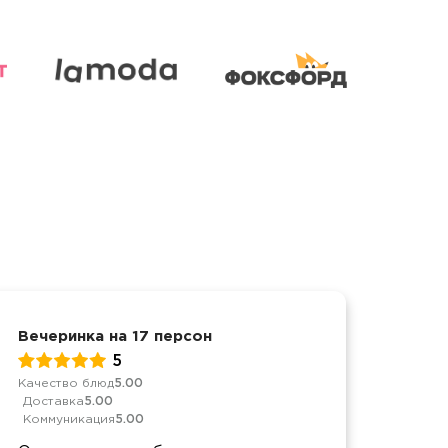
Вечеринка на 17 персон
Корп
5
Качество блюд
5.00
Качес
Доставка
5.00
Дост
Коммуникация
5.00
Комм