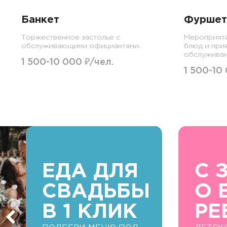
Банкет
Фуршет
Торжественное застолье с
Мероприят
обслуживающими официантами.
блюд и при
обслуживан
1 500-10 000 ₽/чел.
1 500-10
ЕДА ДЛЯ
С 
СВАДЬБЫ
О 
В 1 КЛИК
РЕ