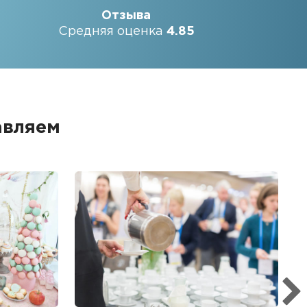
Отзыва
Средняя оценка
4.85
авляем
Б
Ме
пр
гр
1