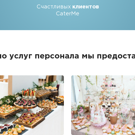
Счастливых
клиентов
CaterMe
о услуг персонала мы предост