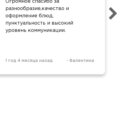
Огромное спасибо за
Очен
разнообразие,качество и
дост
оформление блюд,
Одно
пунктуальность и высокий
уровень коммуникации.
1 год 4 месяца назад
-
Валентина
1 год