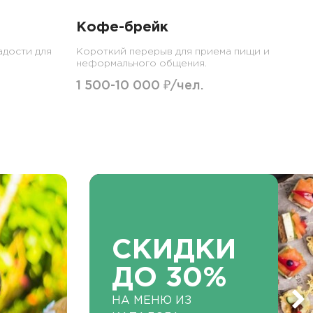
Кофе-брейк
адости для
Короткий перерыв для приема пищи и
неформального общения.
1 500-10 000 ₽/чел.
СКИДКИ
ДО 30%
НА МЕНЮ ИЗ