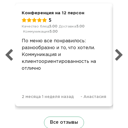
Конференция на 12 персон
Дос
5
Качество блюд
5.00
Доставка
5.00
Кач
Коммуникация
5.00
Ком
По меню все понравилось:
Хор
разнообразно и то, что хотели.
все
Коммуникация и
Зак
клиентоориентированность на
кар
отлично
при
2 месяца 1 неделя назад
-
Анастасия
9 м
Все отзывы