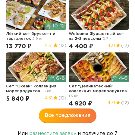
10-12
Лёгкий сет брускетт и
Welcome Фуршетный сет
С
тарталеток
2.9 кг
на 2-3 персоны
0.7 кг
к
2
13 770 ₽
4 400 ₽
4.31
(12)
4.31
(12)
6
6-8
4-6
Сет "Океан" коллекция
Сет "Деликатесный"
морепродуктов
1.6 кг
коллекция морепродуктов
М
1.5 кг
2
5 840 ₽
4.31
(12)
4 920 ₽
5
4.31
(12)
Все предложения
Или
разместите заявку
и получите до 7