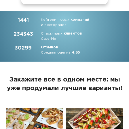
1441
Кейтеринговых
компаний
и ресторанов
234343
Счастливых
клиентов
CaterMe
30299
Отзывов
Средняя оценка
4.85
Закажите все в одном месте: мы
уже продумали лучшие варианты!