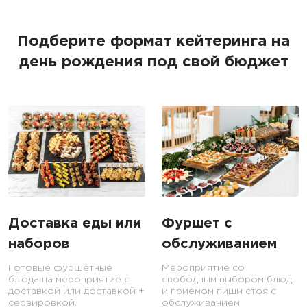
Подберите формат кейтеринга на
день рождения под свой бюджет
Доставка еды или
Фуршет с
наборов
обслуживанием
Готовые фуршетные
Мероприятие со
блюда на мероприятие с
свободным выбором блюд
доставкой или доставкой +
и приемом пищи стоя с
сервировкой.
обслуживанием.