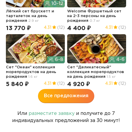
10-12
Лёгкий сет брускетт и
Welcome Фуршетный сет
С
тарталеток
на день
на 2-3 персоны
на день
к
рождения
2.9 кг
рождения
0.7 кг
н
13 770 ₽
4 400 ₽
6
4.31
(12)
4.31
(12)
6-8
4-6
Сет "Океан" коллекция
Сет "Деликатесный"
М
морепродуктов
на день
коллекция морепродуктов
н
рождения
1.6 кг
на день рождения
1.5 кг
5
5 840 ₽
4 920 ₽
4.31
(12)
4.31
(12)
Все предложения
Или
разместите заявку
и получите до 7
индивидуальных предложений за 30 минут!