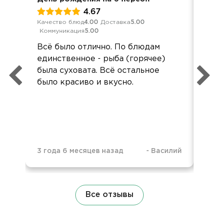
4.67
Качество блюд
4.00
Доставка
5.00
Кач
Коммуникация
5.00
Ком
Всё было отлично. По блюдам
Спа
единственное - рыба (горячее)
вку
была суховата. Всё остальное
по
было красиво и вкусно.
3 г
3 года 6 месяцев назад
-
Василий
Все отзывы