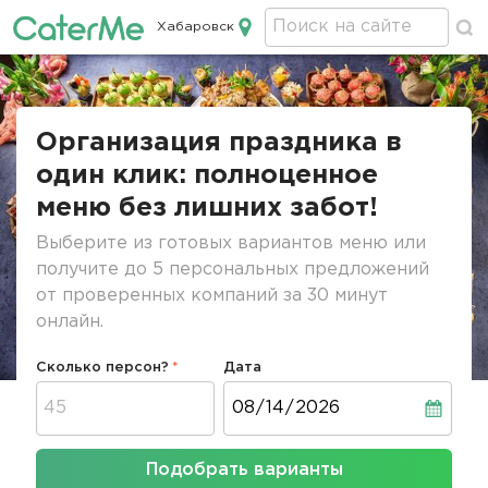
Хабаровск
Кейтеринг в Хабаровске
Строка
навигации
Организация праздника в
один клик: полноценное
меню без лишних забот!
Выберите из готовых вариантов меню или
получите до 5 персональных предложений
от проверенных компаний за 30 минут
онлайн.
Сколько персон?
Дата
Дата
Подобрать варианты