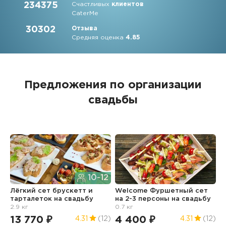
234375
Счастливых
клиентов
CaterMe
30302
Отзыва
Средняя оценка
4.85
Предложения по организации
свадьбы
10-12
Лёгкий сет брускетт и
Welcome Фуршетный сет
С
тарталеток
на свадьбу
на 2-3 персоны
на свадьбу
к
2.9 кг
0.7 кг
н
13 770 ₽
4 400 ₽
6
4.31
(12)
4.31
(12)