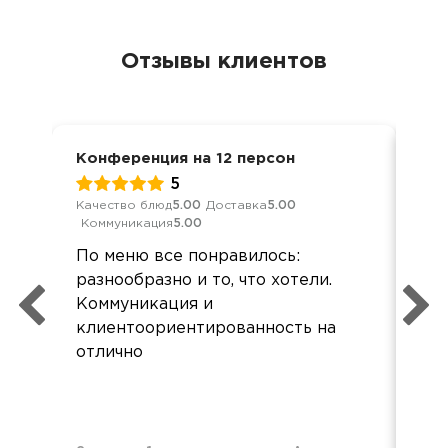
Отзывы клиентов
Конференция на 12 персон
Дос
5
Качество блюд
5.00
Доставка
5.00
Кач
Коммуникация
5.00
Ком
По меню все понравилось:
Хор
разнообразно и то, что хотели.
все
Коммуникация и
Зак
клиентоориентированность на
кар
отлично
при