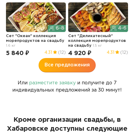
6-8
4-6
Сет "Океан" коллекция
Сет "Деликатесный"
М
морепродуктов
на свадьбу
коллекция морепродуктов
н
1.6 кг
на свадьбу
1.5 кг
5
5 840 ₽
4 920 ₽
4.31
(12)
4.31
(12)
Все предложения
Или
разместите заявку
и получите до 7
индивидуальных предложений за 30 минут!
Кроме организации свадьбы, в
Хабаровске доступны следующие